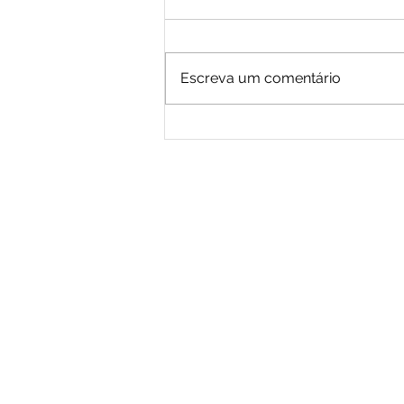
Escreva um comentário
Agora você pode escrever
no blog onde estiver!
S
8
Santa Maria - RS
R. Visconde de Pelotas, 550
Bairro Nossa Senhora do Rosário
CEP: 97010-440
Fone: (55) 3028 0004 | (55) 3028 0005
Passo Fundo - RS