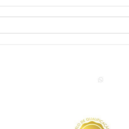
Crie um blog incrível
Aum
seu 
Horário de atendimento
Contato come
egunda a sexta:
Departamento C
h às 12h e
14h às 18h
(55) 3028 0004 -
(55) 99702 50
Porto Alegre – RS
Pelotas – RS
Rua Bernardo Pires, 138
Rua Três De Maio, 578
Bairro Santana
Bairro Centro
CEP: 90.620-010
CEP: 96010-620
Fortaleza - CE