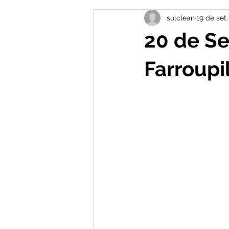
sulclean
19 de set
20 de Se
Farroupi